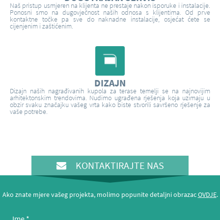
Naš pristup usmjeren na klijenta ne prestaje nakon isporuke i instalacije.
Ponosni smo na dugovječnost naših odnosa s klijentima. Od prve
kontaktne točke pa sve do naknadne instalacije, osjećat ćete se
cijenjenim i zaštićenim.
DIZAJN
Dizajn naših nagrađivanih kupola za terase temelji se na najnovijim
arhitektonskim trendovima. Nudimo ugrađena rješenja koja uzimaju u
obzir svaku značajku vašeg vrta kako biste stvorili savršeno rješenje za
vaše potrebe.
KONTAKTIRAJTE NAS
Ako znate mjere vašeg projekta, molimo popunite detaljni obrazac
OVDJE
.
Ime