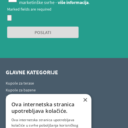
marketinške svrhe -
više informacija
.
Marked fields are required
GLAVNE KATEGORIJE
Kupole za terase
Kupole za bazene
Kupole za masažne bazene
×
Ova internetska stranica
Horeca kupole za terase
upotrebljava kolačiće.
Ova internetska stranica upotrebljava
SOCIAL SITES
kolačiće u svrhe poboljšanja korisničkog