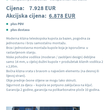
Cijena: 7.928 EUR
Akcijska cijena:
6.878 EUR
plus PDV
plus dostava
Moderna klizna teleskopska kupola za bazen, pogodna za
jednostavnu i brzu samostalnu montažu.
Brza i jednostavna montaža kupole koja je isporučena u
rastavljenom stanju.
Niske pohodne vodilice (moderan / zaobljeni design) debljine
samo 14 mm, u cijeloj dužini kupole + produžetak kliznih vodilica 2
x 2,95m.
Bočna klizna vrata s bravom u najvećem elementu (na desnoj ili
lijevoj strani).
Obje prednje čeone stijene se mogu lako skinuti.
Sigurnost za djecu – kupola se potpuno zaključava na ključ.
Garancija 2 godine, garancija na polikarbonatne ploče 10 godina.