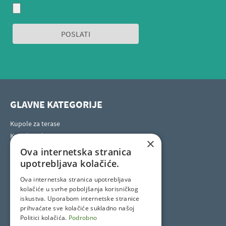
GLAVNE KATEGORIJE
Kupole za terase
Kupole za bazene
×
Kupole za masažne bazene
Ova internetska stranica
Horeca kupole za terase
upotrebljava kolačiće.
Ova internetska stranica upotrebljava
kolačiće u svrhe poboljšanja korisničkog
SOCIAL SITES
iskustva. Uporabom internetske stranice
prihvaćate sve kolačiće sukladno našoj
Politici kolačića.
Podrobno