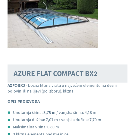
AZURE FLAT COMPACT BX2
AZFC-BX2
- bočna klizna vrata u najvećem elementu na desni
polovini ili na lijevi (po izboru), klizna
OPIS PROIZVODA
Unutarnja širina:
3,75 m
/ vanjska širina: 4,18 m
Unutarnja dužina:
7,62 m
/ vanjska dužina: 7,70 m
Maksimalna visina: 0,80 m
3 klizna elementa nadstrešnice