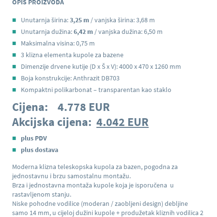
OPIS PROIZVODA
Unutarnja širina:
3,25 m
/ vanjska širina: 3,68 m
Unutarnja dužina:
6,42 m
/ vanjska dužina: 6,50 m
Maksimalna visina: 0,75 m
3 klizna elementa kupole za bazene
Dimenzije drvene kutije (D x Š x V): 4000 x 470 x 1260 mm
Boja konstrukcije: Anthrazit DB703
Kompaktni polikarbonat – transparentan kao staklo
Cijena: 4.778 EUR
Akcijska cijena:
4.042 EUR
plus PDV
plus dostava
Moderna klizna teleskopska kupola za bazen, pogodna za
jednostavnu i brzu samostalnu montažu.
Brza i jednostavna montaža kupole koja je isporučena u
rastavljenom stanju.
Niske pohodne vodilice (moderan / zaobljeni design) debljine
samo 14 mm, u cijeloj dužini kupole + produžetak kliznih vodilica 2