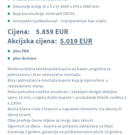
Dimenzije kutije (D x Š x V): 4500 x 470 x 1460 mm
Boja konstrukcije: Anthrazit DB703
Kompaktni polikarbonat – transparentan kao staklo
Cijena: 5.859 EUR
Akcijska cijena:
5.019 EUR
plus PDV
plus dostava
Moderna klizna teleskopska kupola za bazen, pogodna za
jednostavnu i brzu samostalnu montažu.
Brza i jednostavna montaža kupole koja je isporučena u
rastavljenom stanju.
Niske pohodne vodilice (moderan / zaobljeni design) debljine
samo 14 mm, u cijeloj dužini kupole + produžetak kliznih vodilica 2
x 2,95m.
Bočna klizna vrata s bravom u najvećem elementu (na desnoj ili
lijevoj strani).
Obje prednje čeone stijene se mogu lako skinuti.
Sigurnost za djecu – kupola se potpuno zaključava na ključ.
Garancija 2 godine, garancija na polikarbonatne ploče 10 godina.