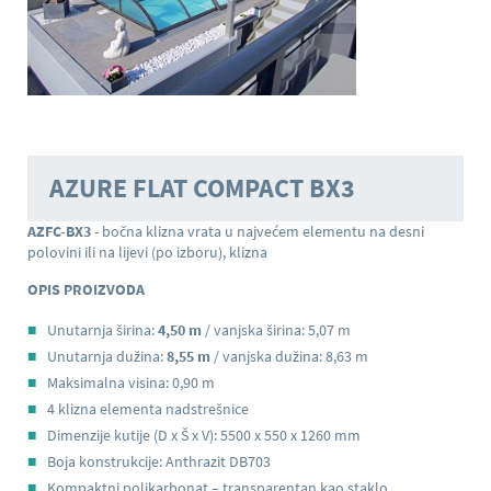
AZURE FLAT COMPACT BX3
AZFC-BX3
- bočna klizna vrata u najvećem elementu na desni
polovini ili na lijevi (po izboru), klizna
OPIS PROIZVODA
Unutarnja širina:
4,50 m
/ vanjska širina: 5,07 m
Unutarnja dužina:
8,55 m
/ vanjska dužina: 8,63 m
Maksimalna visina: 0,90 m
4 klizna elementa nadstrešnice
Dimenzije kutije (D x Š x V): 5500 x 550 x 1260 mm
Boja konstrukcije: Anthrazit DB703
Kompaktni polikarbonat – transparentan kao staklo